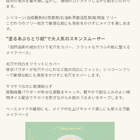
自然の恵みを最大限に生かし、植物の力でメイクしながら肌をいたわり
ます。
シリコーン/合成着色料/防腐剤/石油系界面活性剤/鉱物油 フリー
こだわりのフリー処方で敏感な肌にも負担をかけずにメイクを楽しめま
す。
"塗るあぶらとり紙"で大人気のスキンスムーザー
「自然由来の成分だけで毛穴をカバー、フラットなサラふわ肌に整える
メイクベース」
毛穴や凹凸をフラットにカバー
球状パウダーが毛穴や小じわなど肌の凹凸にフィット。シリコーンフリ
ーで敏感な肌にも負担をかけずに毛穴をカバーします。
サラサラなのに乾燥知らず
皮脂吸着パウダーが余分な皮脂をキャッチ。軽やかで肌なじみのよい植
物オイル配合でテカリを防ぎながらお肌のうるおいをキープします。
ベースメイクの最初にも、メイクの仕上げやメイク直しにも使える万能
メイクベース