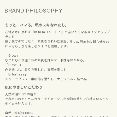
もっと、ハマる。私のスキなわたし。
心地よさに思わず「m.m.m（ムー）！」と言いたくなるメイクアップブ
ランド。
覆い隠すのではなく、素肌をきれいに魅せ、Glow, Playful, Effortless
に自分らしさを楽しむメイクを提案します。
「Glow」
ひとりひとり違う個の素肌を輝かせ、個性も輝かせる。
「Playful」
色を楽しむ、香りを楽しむ、質感を楽しむ。
「Effortless」
テクニックレスで素肌感を活かし、ナチュラルに魅せる。
肌にやさしいこだわり
天然精油100%の香り
それぞれのアイテムカラーをイメージした精油の香りで心地よいメイク
タイムを叶えます。
自然由来成分100%