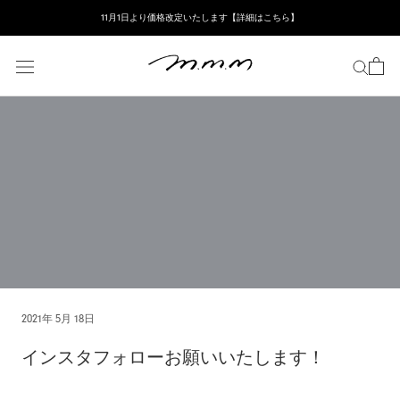
ス
11月1日より価格改定いたします【詳細はこちら】
キ
ッ
プ
し
て
コ
ン
テ
ン
ツ
に
移
動
す
る
2021年 5月 18日
インスタフォローお願いいたします！