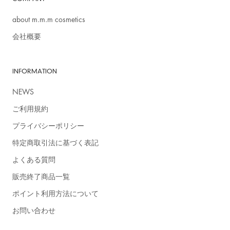
about m.m.m cosmetics
会社概要
【お知らせ】
INFORMATION
2022年11月1日（火）より新価格に切り替わりました。
＞詳細はこちら
NEWS
ご利用規約
＃スキンスムーサー ＃すきんすむーざー ＃塗るあぶらとり
プライバシーポリシー
紙
特定商取引法に基づく表記
▶『“塗るあぶらとり紙”で話題の「ムー スキンスムーザー」と
よくある質問
は？』
販売終了商品一覧
ポイント利用方法について
お問い合わせ