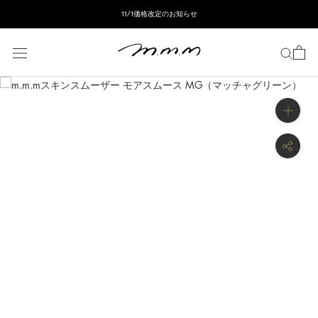
ス
11/1価格改定のお知らせ
キ
ッ
プ
し
て
コ
ン
テ
ン
ツ
に
移
動
す
る