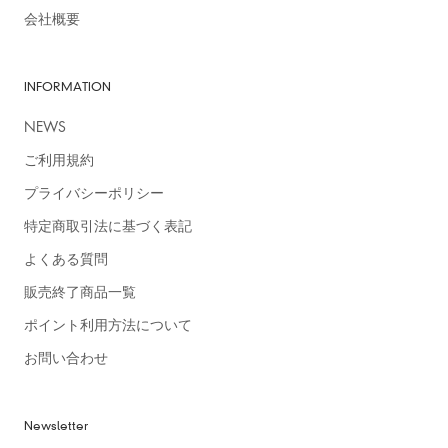
会社概要
INFORMATION
【お知らせ】
2022年11月1日（火）より新価格に切り替わりました。
NEWS
＞詳細はこちら
ご利用規約
プライバシーポリシー
＃スキンスムーサー ＃すきんすむーざー ＃塗るあぶらとり
紙 ＃パープル ＃紫
＃石鹸落ちコスメ
特定商取引法に基づく表記
よくある質問
▶『“塗るあぶらとり紙”で話題の「ムー スキンスムーザー」と
は？』
販売終了商品一覧
ポイント利用方法について
お問い合わせ
Newsletter