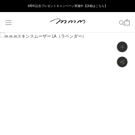
ス
5周年記念プレゼントキャンペーン実施中【詳細はこちら】
キ
ッ
プ
し
て
コ
ン
テ
ン
ツ
に
移
動
す
る