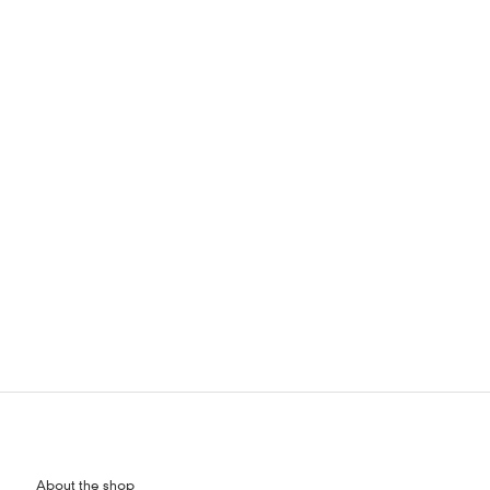
せ】
年11月1日（火）より新価格に切り替わりました。
こちら
スムーサー ＃すきんすむーざー
＃塗るあぶらとり
鹸落ちコスメ
るあぶらとり紙”で話題の「ムー スキンスムーザー」と
About the shop