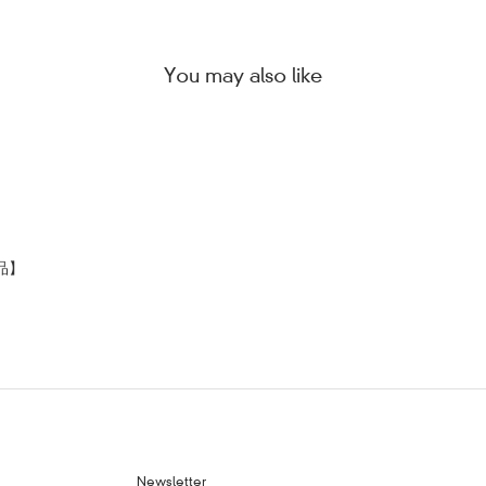
You may also like
【お知ら
2022
＞詳細は
品】
＃スキン
紙
＃石
▶『“塗
は？』
Newsletter