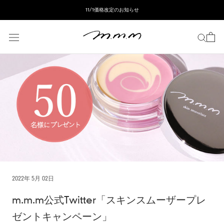
ス
11/1価格改定のお知らせ
キ
ッ
プ
し
て
コ
ン
テ
ン
ツ
に
移
動
す
る
2022年 5月 02日
m.m.m公式Twitter「スキンスムーザープレ
ゼントキャンペーン」