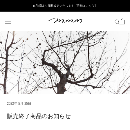
ス
11月1日より価格改定いたします【詳細はこちら】
キ
ッ
プ
し
て
コ
ン
テ
ン
ツ
に
移
動
す
る
2022年 5月 25日
販売終了商品のお知らせ