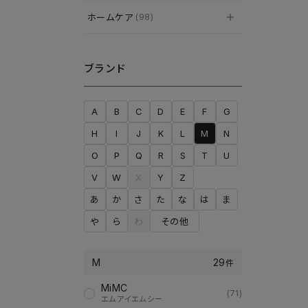
ホームケア
(98)
ブランド
A
B
C
D
E
F
G
H
I
J
K
L
M
N
O
P
Q
R
S
T
U
V
W
X
Y
Z
あ
か
さ
た
な
は
ま
や
ら
わ
その他
M
29
件
MiMC
(71)
エムアイエムシー