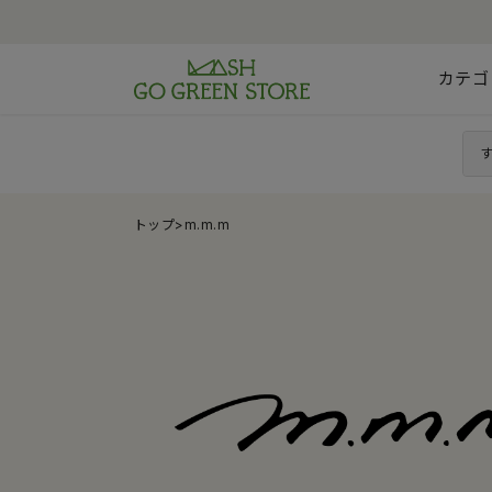
カテゴ
トップ
>
m.m.m