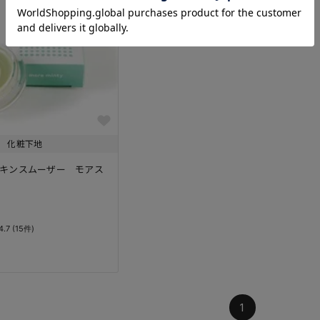
化粧下地
】スキンスムーザー モアス
1