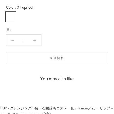
Color:
01-apricot
01-
02-
03-
apricot
sweet-
tulip
pea
量:
売り切れ
You may also like
TOP
›
クレンジング不要・石鹸落ちコスメ一覧
›
m.m.m／ムー リップ＋
チーク クリームティント〈3色〉