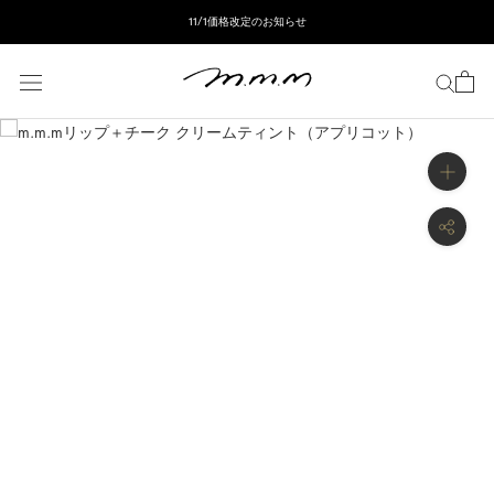
ス
11/1価格改定のお知らせ
キ
ッ
プ
し
て
コ
ン
テ
ン
ツ
に
移
動
す
る