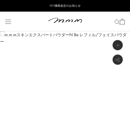
ス
11/1価格改定のお知らせ
キ
ッ
プ
し
て
コ
ン
テ
ン
ツ
に
移
動
す
る