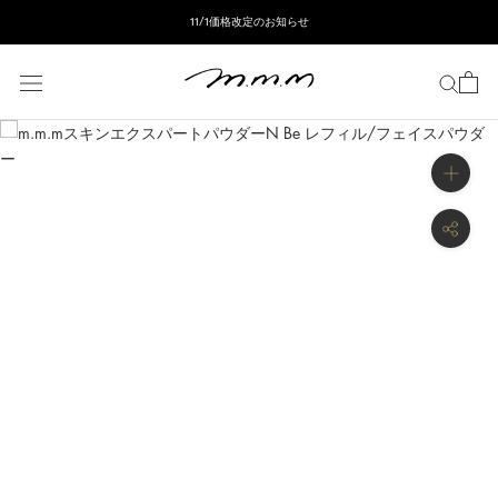
ス
11/1価格改定のお知らせ
キ
ッ
プ
し
て
コ
ン
テ
ン
ツ
に
移
動
す
る