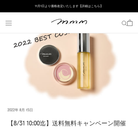
ス
11月1日より価格改定いたします【詳細はこちら】
キ
ッ
プ
し
て
コ
ン
テ
ン
ツ
に
移
動
す
る
2022年 8月 15日
【8/31 10:00迄】送料無料キャンペーン開催