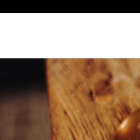
ス
キ
ッ
プ
し
て
コ
ン
テ
ン
ツ
に
移
動
す
る